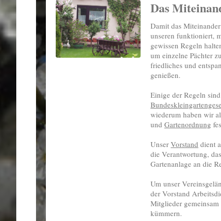
Das Miteinan
Damit das Miteinander
unseren funktioniert, m
gewissen Regeln halten
um einzelne Pächter zu
friedliches und entspa
genießen.
Einige der Regeln sind
Bundeskleingartengese
wiederum haben wir al
und
Gartenordnung
fes
Unser
Vorstand
dient a
die Verantwortung, das
Gartenanlage an die Re
Um unser Vereinsgeländ
der Vorstand Arbeitsdi
Mitglieder gemeinsam 
kümmern.