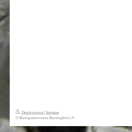
Druckversion
|
Sitemap
© Kleingartenverein Kieslinghof e.V.